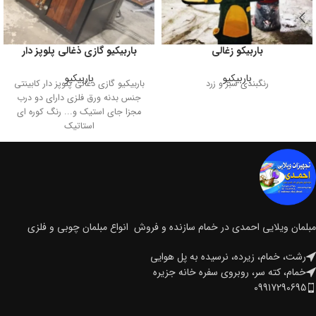
باربیکو زغالی
باربیکیو گازی ذغالی پلوپز دار
باربیکیو
باربیکیو
رنگبندی سبز و زرد
باربیکیو گازی ذغالی پلوپز دار کابینتی
جنس بدنه ورق فلزی دارای دو درب
مجزا جای استیک و... رنگ کوره ای
استاتیک
مبلمان ویلایی احمدی در خمام سازنده و فروش انواع مبلمان چوبی و فلزی
رشت، خمام، زیرده، نرسیده به پل هوایی
خمام، کته سر، روبروی سفره خانه جزیره
09917290695