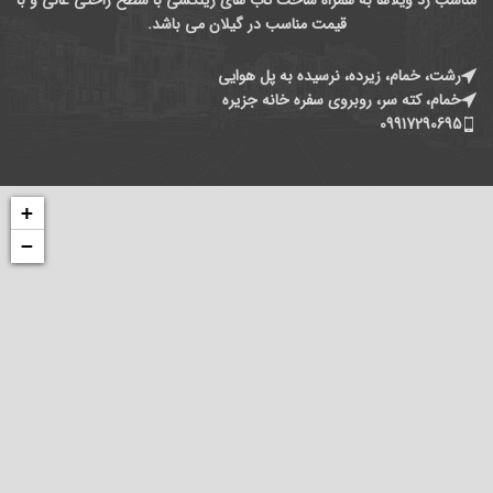
مناسب رد ویلاها به همراه ساخت تاب های ریلکسی با سطح راحتی عالی و با
قیمت مناسب در گیلان می باشد.
×
رشت، خمام، زیرده، نرسیده به پل هوایی
رشت، خمام، زیرده، نرسیده به پل هوایی
خمام، کته سر، روبروی سفره خانه جزیره
09917290695
+
−