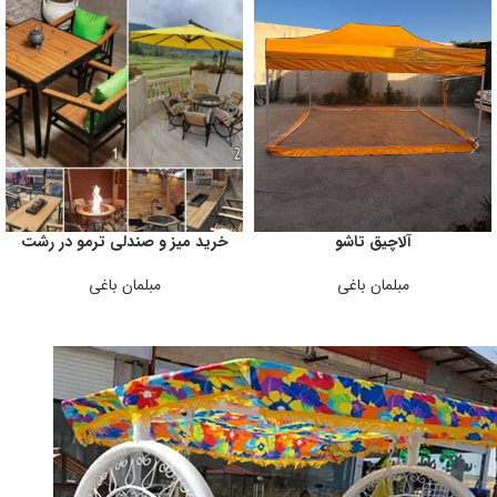
آلاچیق تاشو
خرید میز و صندلی ترمو در رشت
مبلمان باغی
مبلمان باغی