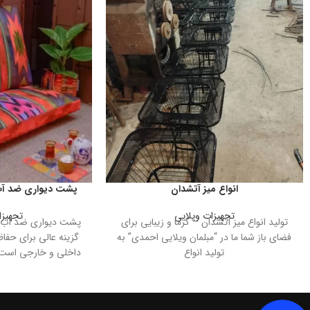
انواع میز آتشدان
پشت دیواری ضد آب
تجهیزات ویلایی
تجهیزا
تولید انواع میز آتشدان – گرما و زیبایی برای
پشت دیواری ضد آب ق
فضای باز شما ما در “مبلمان ویلایی احمدی” به
گزینه عالی برای حفا
تولید انواع
داخلی و خارجی است. 
داشتن قابلیت ضد 
محیط‌های مرطوب ما
فضاهای بیرونی بسیار