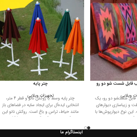
 قابل شست شو دو رو
چتر پایه
ت ویلایی
تجهیزات ویلایی
ابل شستشو دو رو، یک
چتر پایه وسط با روکش نانو و قطر 4 متر،
ظت و زیباسازی دیوارهای
انتخابی ایده‌آل برای ایجاد سایه در فضاهای باز
این نوع دیوارپوش‌ها با
مانند حیاط، تراس و باغ است. روکش نانو این
آب، برای استفاده در
چتر، آن را در برابر آب، آفتاب و اشعه UV مقاوم
نند حمام، آشپزخانه و
می‌سازد، به طوری که می‌تواند در شرایط جوی
 مناسب هستند. همچنین،
مختلف به خوبی عمل کند و محافظت مناسبی
اینستاگرام ما