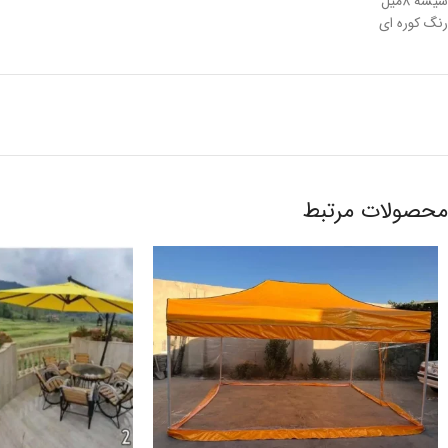
شیشه 8میل
رنگ کوره ای
محصولات مرتبط