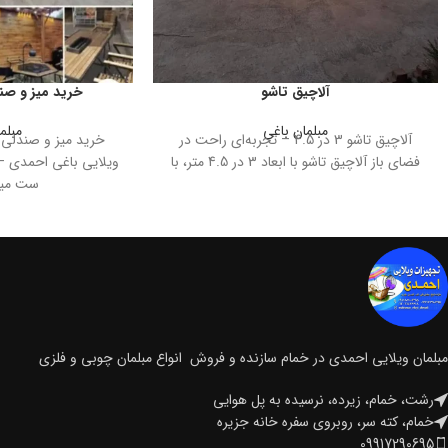
آلاچیق تاشو
خرید میز و صن
مبلمان باغی
مبلم
آلاچیق تاشو 3 در 4.5 – تجربه‌ای راحت در
خرید میز و صندلی 
فضای باز آلاچیق تاشو با ابعاد 3 در 4.5 متر، با
ویلایی باغی احمدی 
ست میز
مبلمان ویلایی احمدی در خمام سازنده و فروش انواع مبلمان چوبی و فلزی
رشت، خمام، زیرده، نرسیده به پل هوایی
خمام، کته سر، روبروی سفره خانه جزیره
09917290695