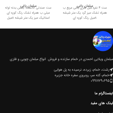
مبلمان باغی
مبلمان باغی
ست 4 نفره مبل فلزی باغی مربع ب
ست صندلی کالسکه جنس بدنه لوله
همراه تشک میز گرد یک متر شیشه
مبلی ب همراه تشک رنگ کوره ای
8میل رنگ کوره ای
استاتیک میز یک متر شیشه 8میل
مبلمان ویلایی احمدی در خمام سازنده و فروش انواع مبلمان چوبی و فلزی
رشت، خمام، زیرده، نرسیده به پل هوایی
خمام، کته سر، روبروی سفره خانه جزیره
09917290695
اینستاگرام ما
لینک های مفید