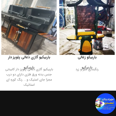
باربیکو زغالی
باربیکیو گازی ذغالی پلوپز دار
باربیکیو
باربیکیو
رنگبندی سبز و زرد
باربیکیو گازی ذغالی پلوپز دار کابینتی
جنس بدنه ورق فلزی دارای دو درب
مجزا جای استیک و... رنگ کوره ای
استاتیک