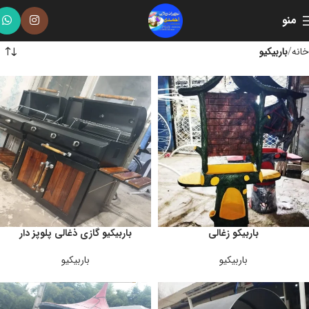
منو
خانه
باربیکیو
باربیکو زغالی
باربیکیو گازی ذغالی پلوپز دار
باربیکیو
باربیکیو